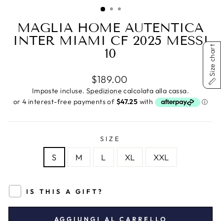
(ESC)
MAGLIA HOME AUTENTICA
INTER MIAMI CF 2025 MESSI
Size chart
10
Prezzo
$189.00
di
Imposte incluse.
Spedizione
calcolata alla cassa.
listino
SIZE
S
M
L
XL
XXL
IS THIS A GIFT?
AGGIUNGI AL CARRELLO