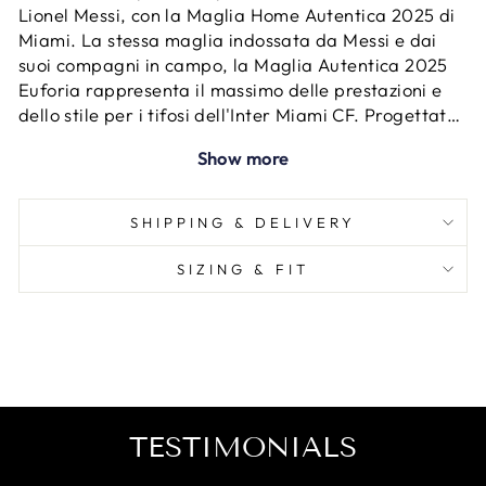
Lionel Messi, con la Maglia Home Autentica 2025 di
Miami. La stessa maglia indossata da Messi e dai
suoi compagni in campo, la Maglia Autentica 2025
Euforia rappresenta il massimo delle prestazioni e
dello stile per i tifosi dell'Inter Miami CF. Progettata
per il gioco a livello di partita, questo elegante kit
Show more
rosa presenta una vestibilità precisa con tessuto
traspirante e termico per mantenerti fresco sotto
pressione. Con il nome e il numero iconico di Messi
SHIPPING & DELIVERY
sul retro, questa maglia è pensata per chi vuole
vivere il gioco proprio come i professionisti.
SIZING & FIT
TESTIMONIALS