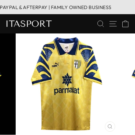
Vai
AYPAL & AFTERPAY | FAMILY OWNED BUSINESS
direttamente
ai
ITASPORT
CERCA
NAVIG
C
contenuti
CHIUDI