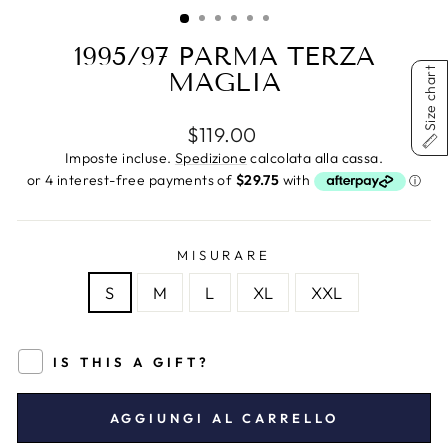
(ESC)
1995/97 PARMA TERZA
Size chart
MAGLIA
Prezzo
$119.00
di
Imposte incluse.
Spedizione
calcolata alla cassa.
listino
MISURARE
S
M
L
XL
XXL
IS THIS A GIFT?
AGGIUNGI AL CARRELLO