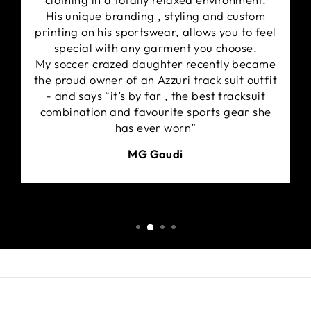
Verpassen Sie nicht die Chance, die Magie der
His unique branding , styling and custom
Weltmeisterschaft 1994 wiederzuerleben und Ihre
printing on his sportswear, allows you to feel
Trikotsammlung mit Ihrer eigenen Replika des Italien
special with any garment you choose.
Heimtrikots von 1994 zu bereichern. Feiern Sie die
My soccer crazed daughter recently became
glorreichen Tage und zeigen Sie Ihre Verbundenheit
the proud owner of an Azzuri track suit outfit
mit dem Erbe des italienischen Fußballs.
- and says “it’s by far , the best tracksuit
combination and favourite sports gear she
has ever worn”
MG Gaudi