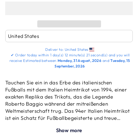
Deliver to:
United States
✔
Order today within
1 day(s)
12 minute(s)
20 second(s)
and you will
receive
Estimated between
Monday, 31 August, 2026
and
Tuesday, 15
September, 2026
Tauchen Sie ein in das Erbe des italienischen
Fußballs mit dem Italien Heimtrikot von 1994, einer
exakten Replika des Trikots, das die Legende
Roberto Baggio während der mitreißenden
Weltmeisterschaft trug. Das 94er Italien Heimtrikot
ist ein Schatz für Fußballbegeisterte und treue
Baggio-Fans gleichermaßen und fängt die Essenz
Show more
von Italiens unvergesslicher Reise ein.