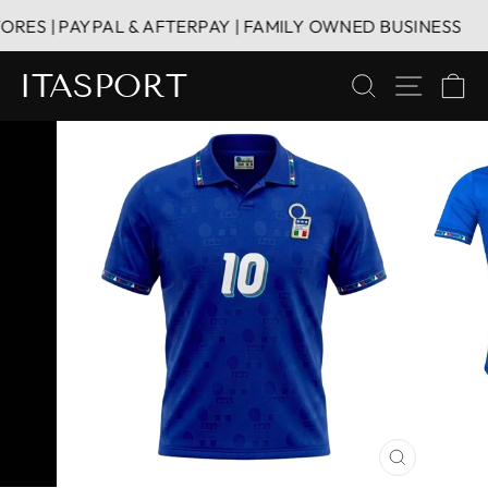
Direkt
ES | PAYPAL & AFTERPAY | FAMILY OWNED BUSINESS
zum
Inhalt
ITASPORT
SUCHE
SEITE
E
SCHLIESS