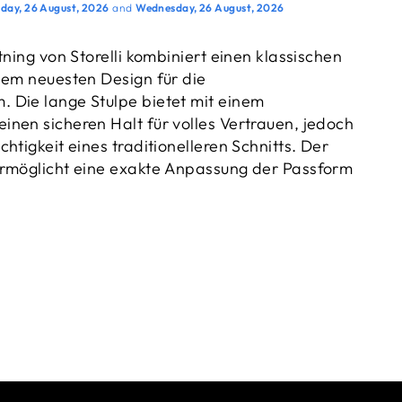
day, 26 August, 2026
and
Wednesday, 26 August, 2026
tning von Storelli kombiniert einen klassischen
dem neuesten Design für die
 Die lange Stulpe bietet mit einem
nen sicheren Halt für volles Vertrauen, jedoch
htigkeit eines traditionelleren Schnitts. Der
ermöglicht eine exakte Anpassung der Passform
ür ein noch schlankeres Gefühl. Die Stulpe
dig für leichtes An- und Ausziehen.
s dem griffigen und zugleich robusten German-
s härter ist als die weicheren Latex-Sorten auf
ch erstaunlichen Grip bietet.
fügt über eine flexible Punch-Zone über den
und für Griffigkeit am Ball und ist bis auf die
um zusätzlichen Schutz zu bieten. In Kombination