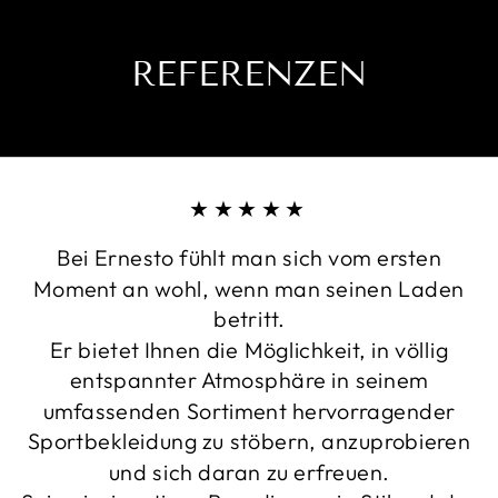
mit den fünf Finger
schützendsten Hand
REFERENZEN
Handrückens hat gen
Handschuh wie ein T
dennoch die nötige 
ergibt einen sehr s
robust ist.
★★★★★
Grip: 3,5 mm G
Bei Ernesto fühlt man sich vom ersten
Schnitt: Negativ
Moment an wohl, wenn man seinen Laden
Spines: 5 Finger
betritt.
Passform: Verlä
Er bietet Ihnen die Möglichkeit, in völlig
entspannter Atmosphäre in seinem
umfassenden Sortiment hervorragender
Sportbekleidung zu stöbern, anzuprobieren
und sich daran zu erfreuen.