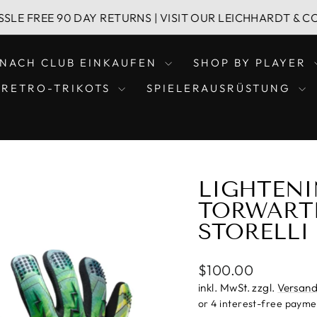
 90 DAY RETURNS | VISIT OUR LEICHHARDT & CONCORD R
NACH CLUB EINKAUFEN
SHOP BY PLAYER
RETRO-TRIKOTS
SPIELERAUSRÜSTUNG
LIGHTEN
TORWART
STORELLI
Normaler
$100.00
Preis
inkl. MwSt. zzgl.
Versand