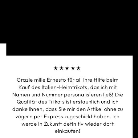
-Spines macht ihn das zu einem der
schuhe der Reihe. Das Material des
au die richtige Dehnbarkeit, damit sich der
eil Ihrer Hand anfühlt, und gibt dem Handschuh
Struktur für harte Schüsse. Das nahtlose Design
chlanken Handschuh, der leicht und zugleich
erman-New-Basic-Latex
★★★★★
Grazie mille Ernesto für all Ihre Hilfe beim
-Spines
Kauf des Italien-Heimtrikots, das ich mit
ngerte Stulpe, schmale Passform, Roll-Daumen
Namen und Nummer personalisieren ließ! Die
Qualität des Trikots ist erstaunlich und ich
danke Ihnen, dass Sie mir den Artikel ohne zu
zögern per Express zugeschickt haben. Ich
werde in Zukunft definitiv wieder dort
einkaufen!