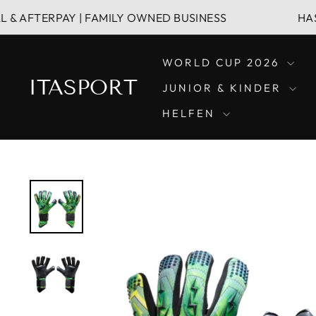
Direkt
RPAY | FAMILY OWNED BUSINESS
HASSLE FREE
zum
Inhalt
WORLD CUP 2026
ITASPORT
JUNIOR & KINDER
HELFEN