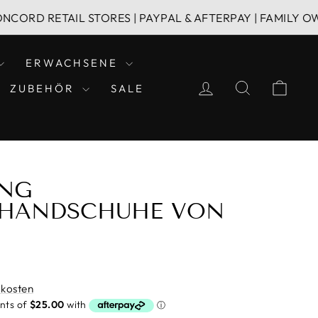
ETAIL STORES | PAYPAL & AFTERPAY | FAMILY OWNED BU
ERWACHSENE
EINLOGGEN
SUCHE
EIN
ZUBEHÖR
SALE
ING
HANDSCHUHE VON
kosten