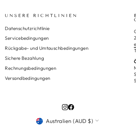
UNSERE RICHTLINIEN
Datenschutzrichtlinie
Servicebedingungen
Rückgabe- und Umtauschbedingungen
T
Sichere Bezahlung
M
Rechnungsbedingungen
S
Versandbedingungen
Instagram
Facebook
WÄHRUNG
Australien (AUD $)