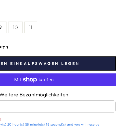
9
10
11
IFT?
DEN EINKAUFSWAGEN LEGEN
Weitere Bezahlmöglichkeiten
y(s)
20 hour(s)
58 minute(s)
17 second(s)
and you will receive