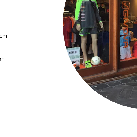
com
hr