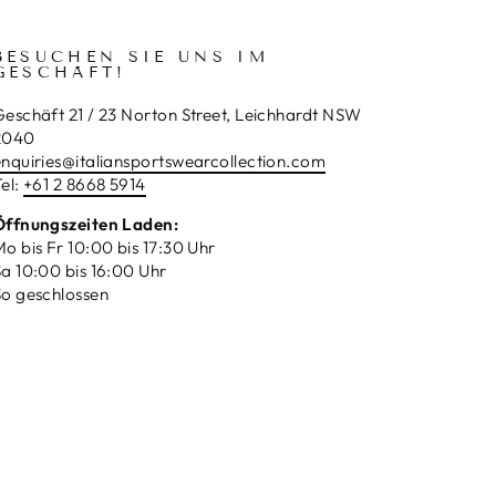
BESUCHEN SIE UNS IM
GESCHÄFT!
Geschäft 21 / 23 Norton Street, Leichhardt NSW
2040
enquiries@italiansportswearcollection.com
el:
+61 2 8668 5914
Öffnungszeiten Laden:
o bis Fr 10:00 bis 17:30 Uhr
a 10:00 bis 16:00 Uhr
So geschlossen