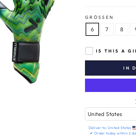
GRÖSSEN
6
7
8
IS THIS A G
IN 
Deliver to:
United States
✔
Order today within
2 da