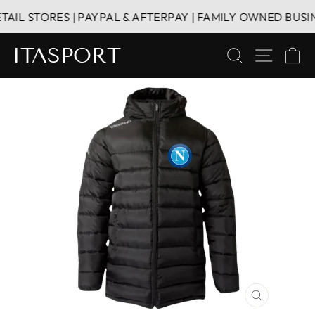
Direkt
L STORES | PAYPAL & AFTERPAY | FAMILY OWNED BUSINES
zum
Inhalt
ITASPORT
SUCHE
SEITE
E
SCHLIESS