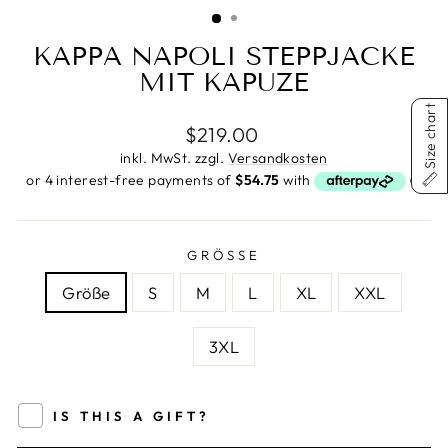
ESC)
KAPPA NAPOLI STEPPJACKE
MIT KAPUZE
Size chart
Normaler
$219.00
Preis
inkl. MwSt. zzgl.
Versandkosten
GRÖSSE
Größe
S
M
L
XL
XXL
3XL
IS THIS A GIFT?