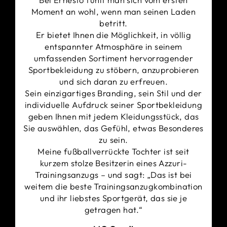
Gestaltet mit den charakteristischen Kappa-
Moment an wohl, wenn man seinen Laden
Omini-Logo-Seitenpaneelen an beiden
betritt.
Schultern.
Er bietet Ihnen die Möglichkeit, in völlig
Gesticktes Kappa-Design auf der rechten
entspannter Atmosphäre in seinem
Brustseite.
umfassenden Sortiment hervorragender
Napoli-Logo im Thermotransfer
Sportbekleidung zu stöbern, anzuprobieren
und sich daran zu erfreuen.
Sein einzigartiges Branding, sein Stil und der
individuelle Aufdruck seiner Sportbekleidung
geben Ihnen mit jedem Kleidungsstück, das
Sie auswählen, das Gefühl, etwas Besonderes
zu sein.
Meine fußballverrückte Tochter ist seit
kurzem stolze Besitzerin eines Azzuri-
Trainingsanzugs – und sagt: „Das ist bei
weitem die beste Trainingsanzugkombination
und ihr liebstes Sportgerät, das sie je
getragen hat.“