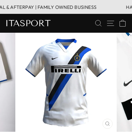
Direkt
 & AFTERPAY | FAMILY OWNED BUSINESS
HASSL
zum
Inhalt
ITASPORT
SUCHE
SEITE
E
SCHLIESS