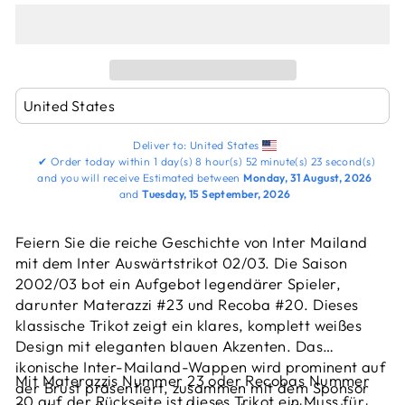
Deliver to:
United States
✔
Order today within
1 day(s)
8 hour(s)
52 minute(s)
22 second(s)
and you will receive
Estimated between
Monday, 31 August, 2026
and
Tuesday, 15 September, 2026
Feiern Sie die reiche Geschichte von Inter Mailand
mit dem Inter Auswärtstrikot 02/03. Die Saison
2002/03 bot ein Aufgebot legendärer Spieler,
darunter Materazzi #23 und Recoba #20. Dieses
klassische Trikot zeigt ein klares, komplett weißes
Design mit eleganten blauen Akzenten. Das
ikonische Inter-Mailand-Wappen wird prominent auf
Mit Materazzis Nummer 23 oder Recobas Nummer
der Brust präsentiert, zusammen mit dem Sponsor
20 auf der Rückseite ist dieses Trikot ein Muss für