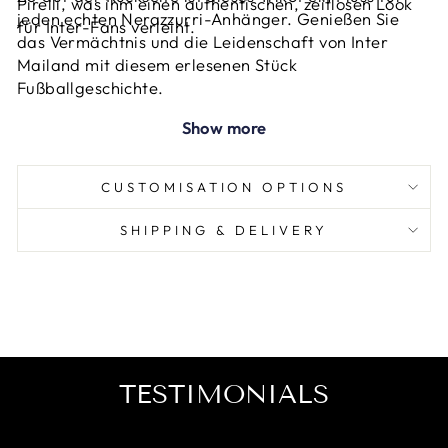
Pirelli, was ihm einen authentischen, zeitlosen Look
jeden echten Nerazzurri-Anhänger. Genießen Sie
für Inter-Fans verleiht.
das Vermächtnis und die Leidenschaft von Inter
Mailand mit diesem erlesenen Stück
Fußballgeschichte.
Show more
CUSTOMISATION OPTIONS
SHIPPING & DELIVERY
TESTIMONIALS